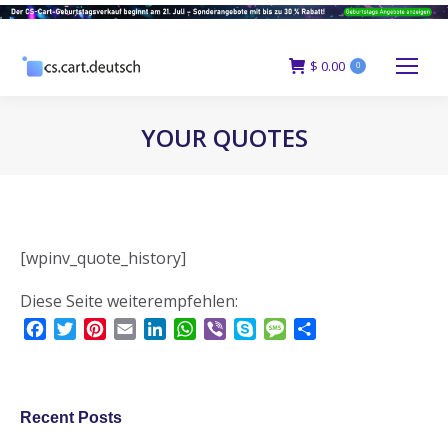
$
0.00
0
YOUR QUOTES
You are here:
[wpinv_quote_history]
Diese Seite weiterempfehlen:
Facebook
Twitter
Pinterest
Email
LinkedIn
WhatsApp
Viber
Skype
Message
Teilen
Recent Posts