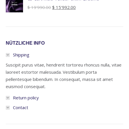
Ursprünglicher
Aktueller
$
19'990.00
$
15'992.00
Preis
Preis
war:
ist:
$ 19'990.00
$ 15'992.00.
NÜTZLICHE INFO
Shipping
Suscipit purus vitae, hendrerit tortoreu rhoncus nulla, vitae
laoreet estortor malesuada. Vestibulum porta
pellentesque bibendum. In consequat, massa sit amet
euismod consequat.
Return policy
Contact