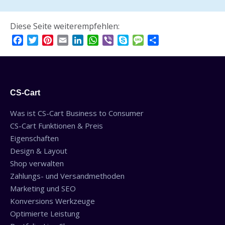
Diese Seite weiterempfehlen:
Facebook
Twitter
Pinterest
Email
LinkedIn
WhatsApp
Viber
Skype
Message
Teilen
CS-Cart
Was ist CS-Cart Business to Consumer
CS-Cart Funktionen & Preis
Eigenschaften
Design & Layout
Shop verwalten
Zahlungs- und Versandmethoden
Marketing und SEO
Konversions Werkzeuge
Optimierte Leistung