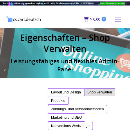
$
0.00
0
Eigenschaften – Shop
Verwalten
Leistungsfähiges und flexibles Admin-
Panel
Layout und Design
Shop verwalten
Produkte
Zahlungs- und Versandmethoden
Marketing und SEO
Konversions Werkzeuge