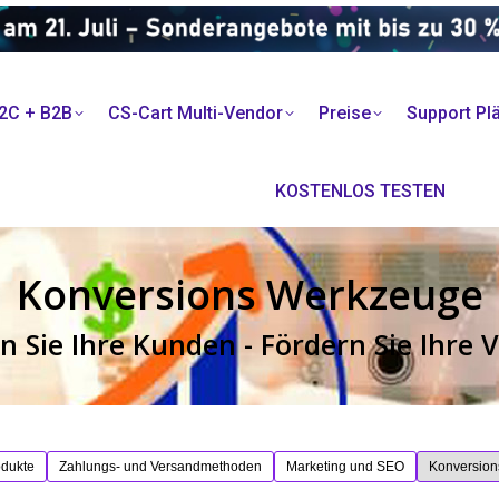
2C + B2B
CS-Cart Multi-Vendor
Preise
Support Pl
KOSTENLOS TESTEN
Konversions Werkzeuge
n Sie Ihre Kunden - Fördern Sie Ihre 
odukte
Zahlungs- und Versandmethoden
Marketing und SEO
Konversio