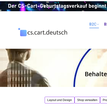
B2C
B
Behalte
Layout und Design
Shop verwalten
Pr