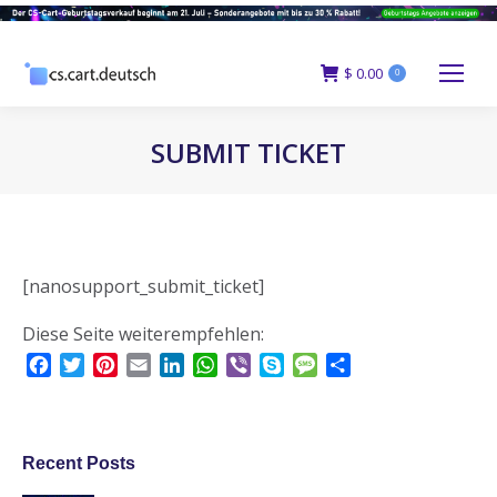
$
0.00
0
SUBMIT TICKET
You are here:
[nanosupport_submit_ticket]
Diese Seite weiterempfehlen:
Facebook
Twitter
Pinterest
Email
LinkedIn
WhatsApp
Viber
Skype
Message
Teilen
Recent Posts