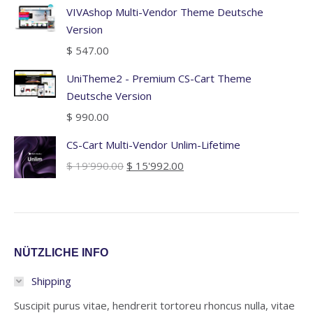
VIVAshop Multi-Vendor Theme Deutsche
Version
$
547.00
UniTheme2 - Premium CS-Cart Theme
Deutsche Version
$
990.00
CS-Cart Multi-Vendor Unlim-Lifetime
Ursprünglicher
Aktueller
$
19'990.00
$
15'992.00
Preis
Preis
war:
ist:
$ 19'990.00
$ 15'992.00.
NÜTZLICHE INFO
Shipping
Suscipit purus vitae, hendrerit tortoreu rhoncus nulla, vitae