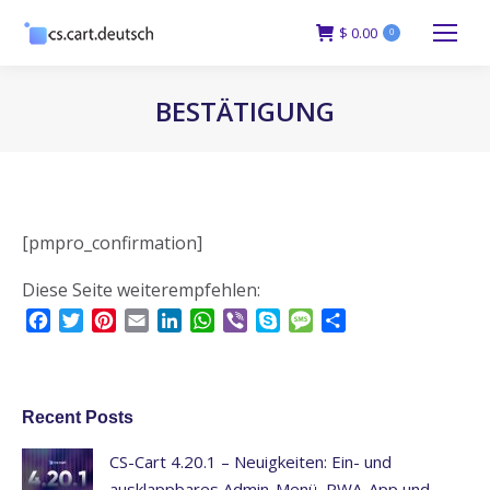
$
0.00
0
BESTÄTIGUNG
You are here:
[pmpro_confirmation]
Diese Seite weiterempfehlen:
Facebook
Twitter
Pinterest
Email
LinkedIn
WhatsApp
Viber
Skype
Message
Teilen
Recent Posts
CS-Cart 4.20.1 – Neuigkeiten: Ein- und
ausklappbares Admin-Menü, PWA-App und