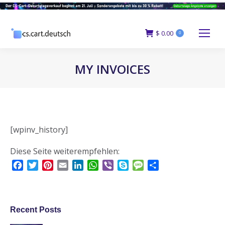
$
0.00
0
MY INVOICES
You are here:
[wpinv_history]
Diese Seite weiterempfehlen:
Facebook
Twitter
Pinterest
Email
LinkedIn
WhatsApp
Viber
Skype
Message
Teilen
Recent Posts