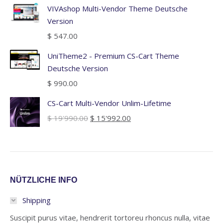
VIVAshop Multi-Vendor Theme Deutsche
Version
$
547.00
UniTheme2 - Premium CS-Cart Theme
Deutsche Version
$
990.00
CS-Cart Multi-Vendor Unlim-Lifetime
Ursprünglicher
Aktueller
$
19'990.00
$
15'992.00
Preis
Preis
war:
ist:
$ 19'990.00
$ 15'992.00.
NÜTZLICHE INFO
Shipping
Suscipit purus vitae, hendrerit tortoreu rhoncus nulla, vitae