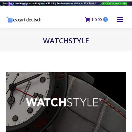
$
0.00
0
WATCHSTYLE
You are here: