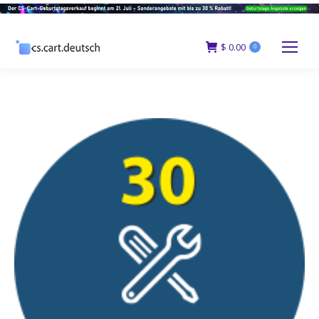
$
0.00
0