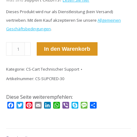
Was sind
Support CREDITS?
Lesen Sie hier
Dieses Produkt wird nur als Dienstleistung (kein Versand)
vertrieben. Mit dem Kauf akzeptieren Sie unsere
Allgemeinen
Geschäftsbedingungen
.
CS-
In den Warenkorb
Cart
Technischer
Kategorie:
CS-Cart Technischer Support
Support
-
Artikelnummer:
CS-SUPCRED-30
30
CREDITS
Diese Seite weiterempfehlen:
Menge
Facebook
Twitter
Pinterest
Email
LinkedIn
WhatsApp
Viber
Skype
Message
Teilen