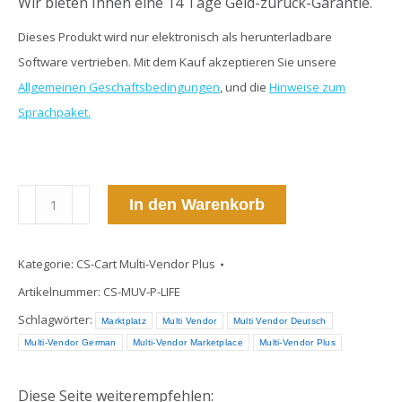
Wir bieten Ihnen eine 14 Tage Geld-zurück-Garantie.
Dieses Produkt wird nur elektronisch als herunterladbare
Software vertrieben. Mit dem Kauf akzeptieren Sie unsere
Allgemeinen Geschäftsbedingungen
, und die
Hinweise zum
Sprachpaket.
CS-
In den Warenkorb
Cart
Multi-
Kategorie:
CS-Cart Multi-Vendor Plus
Vendor
PLUS-
Artikelnummer:
CS-MUV-P-LIFE
Lifetime
Schlagwörter:
Marktplatz
Multi Vendor
Multi Vendor Deutsch
Menge
Multi-Vendor German
Multi-Vendor Marketplace
Multi-Vendor Plus
Diese Seite weiterempfehlen: