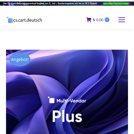
$
0.00
0
Angebot!