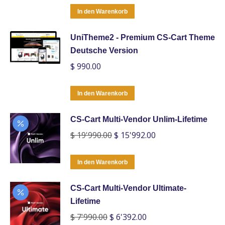
In den Warenkorb
UniTheme2 - Premium CS-Cart Theme
Deutsche Version
$
990.00
In den Warenkorb
CS-Cart Multi-Vendor Unlim-Lifetime
Ursprünglicher
Aktueller
$
19'990.00
$
15'992.00
Preis
Preis
war:
ist:
In den Warenkorb
$ 19'990.00
$ 15'992.00.
CS-Cart Multi-Vendor Ultimate-
Lifetime
Ursprünglicher
Aktueller
$
7'990.00
$
6'392.00