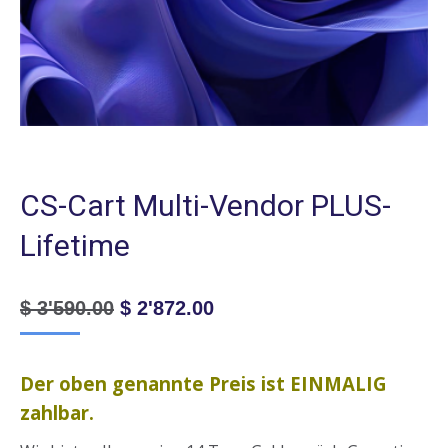
CS-Cart Multi-Vendor PLUS-
Lifetime
Ursprünglicher
Aktueller
$
3'590.00
$
2'872.00
Preis
Preis
war:
ist:
$ 3'590.00
$ 2'872.00.
Der oben genannte Preis ist EINMALIG
zahlbar.