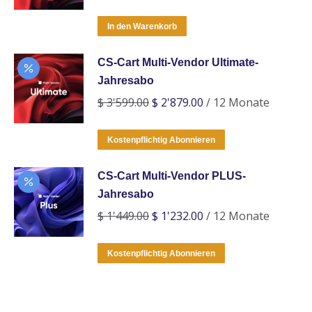
Preis
Preis
war:
ist:
In den Warenkorb
$ 7'990.00
$ 6'392.00.
CS-Cart Multi-Vendor Ultimate-
Jahresabo
Ursprünglicher
Aktueller
$
3'599.00
$
2'879.00
/ 12 Monate
Preis
Preis
war:
ist:
Kostenpflichtig Abonnieren
$ 3'599.00
$ 2'879.00.
CS-Cart Multi-Vendor PLUS-
Jahresabo
Ursprünglicher
Aktueller
$
1'449.00
$
1'232.00
/ 12 Monate
Preis
Preis
war:
ist:
Kostenpflichtig Abonnieren
$ 1'449.00
$ 1'232.00.