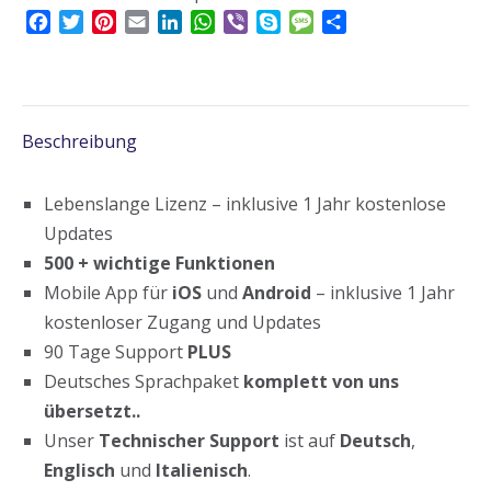
Facebook
Twitter
Pinterest
Email
LinkedIn
WhatsApp
Viber
Skype
Message
Teilen
Beschreibung
Lebenslange Lizenz – inklusive 1 Jahr kostenlose
Updates
500 + wichtige Funktionen
Mobile App für
iOS
und
Android
– inklusive 1 Jahr
kostenloser Zugang und Updates
90 Tage Support
PLUS
Deutsches Sprachpaket
komplett von uns
übersetzt.
.
Unser
Technischer Support
ist auf
Deutsch
,
Englisch
und
Italienisch
.